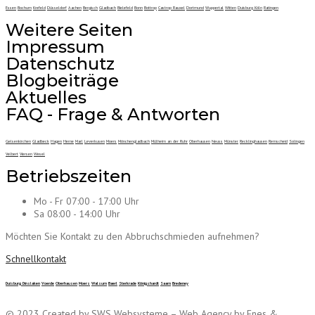
Essen
Bochum
Krefeld
Düsseldorf
Aachen
Bergisch
Gladbach
Bielefeld
Bonn
Bottrop
Castrop Rauxel
Dortmund
Wuppertal
Witten
Duisburg
Köln
Ratingen
Weitere Seiten
Impressum
Datenschutz
Blogbeiträge
Aktuelles
FAQ - Frage & Antworten
Gelsenkirchen
Gladbeck
Hagen
Herne
Marl
Leverkusen
Moers
Mönchengladbach
Mülheim an der Ruhr
Oberhausen
Neuss
Münster
Recklinghausen
Remscheid
Solingen
Velbert
Viersen
Wesel
Betriebszeiten
Mo - Fr 07:00 - 17:00 Uhr
Sa 08:00 - 14:00 Uhr
Möchten Sie Kontakt zu den Abbruchschmieden aufnehmen?
Schnellkontakt
Duisburg
Dinslaken
Voerde
Oberhausen
Moers
Walsum
Baerl
Sterkrade
Königshardt
Saarn
Bredeney
© 2023 Created by SWS Websysteme – Web Agency by Enes &