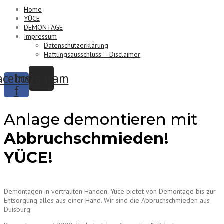
Home
YÜCE
DEMONTAGE
Impressum
Datenschutzerklärung
Haftungsausschluss – Disclaimer
acebook-
Instagram
f
Anlage demontieren mit
Abbruchschmieden!
YÜCE!
Demontagen in vertrauten Händen. Yüce bietet von Demontage bis zur
Entsorgung alles aus einer Hand. Wir sind die Abbruchschmieden aus
Duisburg.