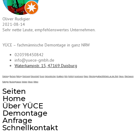
Oliver Rudigier
2021-08-14
Sehr nette Leute, empfehlenswertes Unternehmen.
YÜCE – fachmännische Demontage in ganz NRW
020398450842
info@yuece-gmbh.de
Waterkampstr. 15, 47169 Duisburg
Duisburg
Bochum
Bottrop
Dortmund
Düsseldorf
Essen
Gelsenkirchen
Gladbeck
Köln
Krefeld
Leverkusen
Moers
Mönchengladbach
Mülheim an der Ruhr
Neuss
Oberhausen
Ratingen
Recklinghausen
Velbert
Wesel
Witten
Seiten
Home
Über YÜCE
Demontage
Anfrage
Schnellkontakt