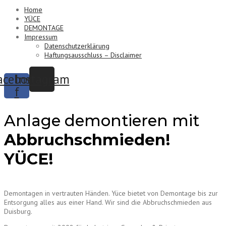
Home
YÜCE
DEMONTAGE
Impressum
Datenschutzerklärung
Haftungsausschluss – Disclaimer
acebook-
Instagram
f
Anlage demontieren mit
Abbruchschmieden!
YÜCE!
Demontagen in vertrauten Händen. Yüce bietet von Demontage bis zur
Entsorgung alles aus einer Hand. Wir sind die Abbruchschmieden aus
Duisburg.