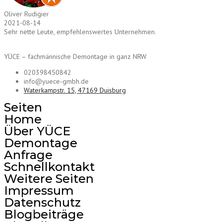
Oliver Rudigier
2021-08-14
Sehr nette Leute, empfehlenswertes Unternehmen.
YÜCE – fachmännische Demontage in ganz NRW
020398450842
info@yuece-gmbh.de
Waterkampstr. 15, 47169 Duisburg
Seiten
Home
Über YÜCE
Demontage
Anfrage
Schnellkontakt
Weitere Seiten
Impressum
Datenschutz
Blogbeiträge