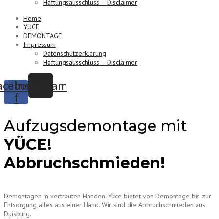
Haftungsausschluss – Disclaimer
Home
YÜCE
DEMONTAGE
Impressum
Datenschutzerklärung
Haftungsausschluss – Disclaimer
acebook-
Instagram
f
Aufzugsdemontage mit
YÜCE!
Abbruchschmieden!
Demontagen in vertrauten Händen. Yüce bietet von Demontage bis zur
Entsorgung alles aus einer Hand. Wir sind die Abbruchschmieden aus
Duisburg.