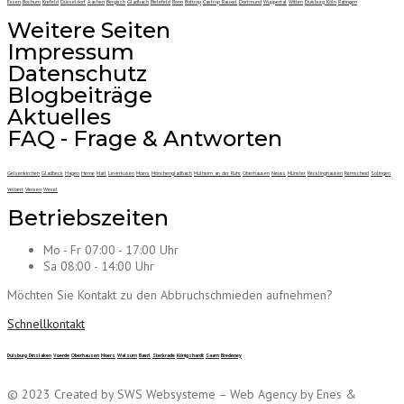
Essen
Bochum
Krefeld
Düsseldorf
Aachen
Bergisch
Gladbach
Bielefeld
Bonn
Bottrop
Castrop Rauxel
Dortmund
Wuppertal
Witten
Duisburg
Köln
Ratingen
Weitere Seiten
Impressum
Datenschutz
Blogbeiträge
Aktuelles
FAQ - Frage & Antworten
Gelsenkirchen
Gladbeck
Hagen
Herne
Marl
Leverkusen
Moers
Mönchengladbach
Mülheim an der Ruhr
Oberhausen
Neuss
Münster
Recklinghausen
Remscheid
Solingen
Velbert
Viersen
Wesel
Betriebszeiten
Mo - Fr 07:00 - 17:00 Uhr
Sa 08:00 - 14:00 Uhr
Möchten Sie Kontakt zu den Abbruchschmieden aufnehmen?
Schnellkontakt
Duisburg
Dinslaken
Voerde
Oberhausen
Moers
Walsum
Baerl
Sterkrade
Königshardt
Saarn
Bredeney
© 2023 Created by SWS Websysteme – Web Agency by Enes &