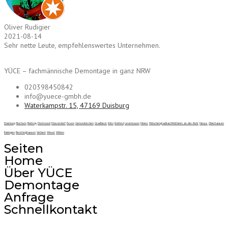
Oliver Rudigier
2021-08-14
Sehr nette Leute, empfehlenswertes Unternehmen.
YÜCE – fachmännische Demontage in ganz NRW
020398450842
info@yuece-gmbh.de
Waterkampstr. 15, 47169 Duisburg
Duisburg
Bochum
Bottrop
Dortmund
Düsseldorf
Essen
Gelsenkirchen
Gladbeck
Köln
Krefeld
Leverkusen
Moers
Mönchengladbach
Mülheim an der Ruhr
Neuss
Oberhausen
Ratingen
Recklinghausen
Velbert
Wesel
Witten
Seiten
Home
Über YÜCE
Demontage
Anfrage
Schnellkontakt